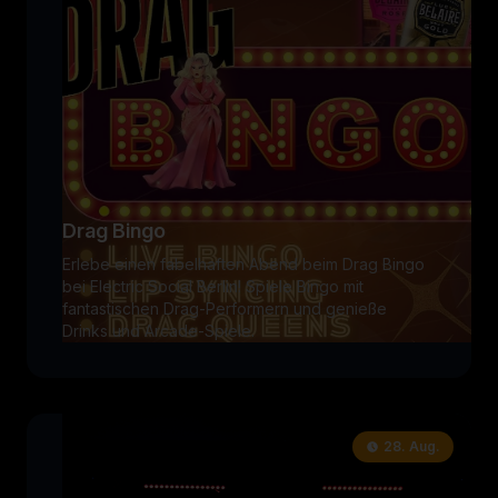
Drag Bingo
Erlebe einen fabelhaften Abend beim Drag Bingo
bei Electric Social Berlin! Spiele Bingo mit
fantastischen Drag-Performern und genieße
Drinks und Arcade-Spiele.
28. Aug.