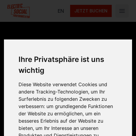
Electric Social
EN
JETZT BUCHEN
Open 
Bring Back Fun!
Ihre Privatsphäre ist uns
JETZT BUCHEN
UNSERE SPIELE
wichtig
WAS GEHT
BUNDLES
Diese Website verwendet Cookies und
andere Tracking-Technologien, um Ihr
Surferlebnis zu folgenden Zwecken zu
verbessern:
um grundlegende Funktionen
der Website zu ermöglichen
,
um ein
besseres Erlebnis auf der Website zu
bieten
,
um Ihr Interesse an unseren
Produkten und Dienstleistungen zu