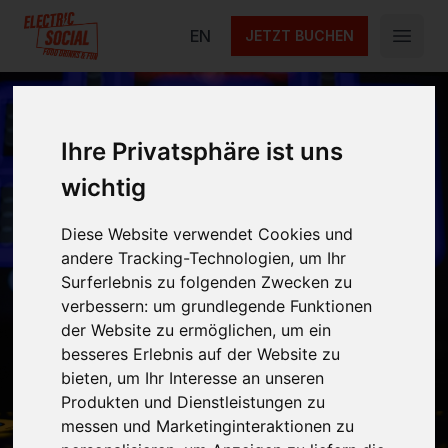
Electric Social
EN
JETZT BUCHEN
Open 
Ihre Privatsphäre ist uns
Giant Pac-Man
wichtig
Diese Website verwendet Cookies und
andere Tracking-Technologien, um Ihr
Erlebe Giant Pac-Man bei Electric Social am
Surferlebnis zu folgenden Zwecken zu
Alexanderplatz in Berlin! Spiele mit Deinen
verbessern:
um grundlegende Funktionen
Freunden und genieße einen unvergesslich
der Website zu ermöglichen
,
um ein
spaßigen Abend
besseres Erlebnis auf der Website zu
bieten
,
um Ihr Interesse an unseren
Produkten und Dienstleistungen zu
messen und Marketinginteraktionen zu