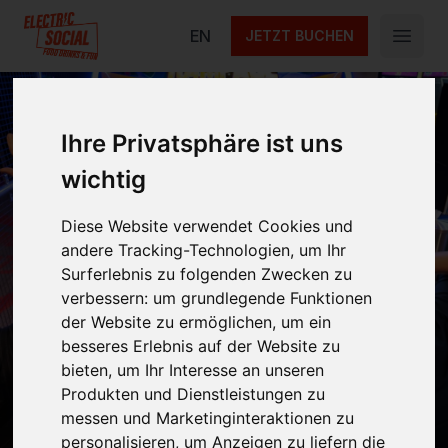
Electric Social
EN
JETZT BUCHEN
Open 
Ihre Privatsphäre ist uns
wichtig
Kontakt
Diese Website verwendet Cookies und
andere Tracking-Technologien, um Ihr
Du hast Fragen oder möchtest ein Event bei
Surferlebnis zu folgenden Zwecken zu
uns planen? Schreib uns einfach! Unser Team
verbessern:
um grundlegende Funktionen
der Website zu ermöglichen
,
um ein
von Electric Social am Alex freut sich auf
besseres Erlebnis auf der Website zu
deine Nachricht.
bieten
,
um Ihr Interesse an unseren
Produkten und Dienstleistungen zu
messen und Marketinginteraktionen zu
personalisieren
,
um Anzeigen zu liefern die