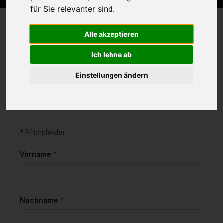
für Sie relevanter sind
.
Alle akzeptieren
Ich lehne ab
Lass uns loslegen
Einstellungen ändern
Fülle einfach das Formular unten aus und
unser Team wird sich bei Dir melden!
*
Pflichtfelder
(Pflichtfeld)
Vorname
*
(Pflichtfeld)
Nachname
*