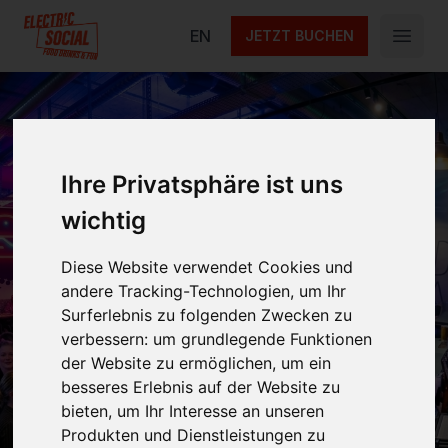
Electric Social
EN
JETZT BUCHEN
Open 
Ihre Privatsphäre ist uns
High Energy Nights
wichtig
Diese Website verwendet Cookies und
Level up deinen Samstag - mit High-Energy
andere Tracking-Technologien, um Ihr
Vibes, starken Drinks und Late-Night Arcade
Surferlebnis zu folgenden Zwecken zu
Action. Alles an einem Ort.
verbessern:
um grundlegende Funktionen
der Website zu ermöglichen
,
um ein
besseres Erlebnis auf der Website zu
Nächstes Event am
Jeden Samstag
bieten
,
um Ihr Interesse an unseren
Produkten und Dienstleistungen zu