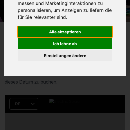
messen und Marketinginteraktionen zu
personalisieren
,
um Anzeigen zu liefern die
für Sie relevanter sind
.
Alle akzeptieren
Reservierung für
High Energy Nights
Ich lehne ab
Einstellungen ändern
High Energy Saturday im Electric Social
Das nächste Event findet
Jeden Samstag um 21:00
statt. Nutzen Sie das untenstehende Formular, um für
dieses Datum zu buchen.