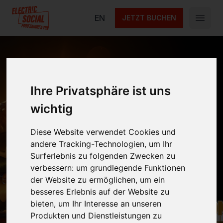
Electric Social
EN
JETZT BUCHEN
Open 
Ihre Privatsphäre ist uns
Kauf 1, Bekomm 1
wichtig
Gratis
Diese Website verwendet Cookies und
andere Tracking-Technologien, um Ihr
Surferlebnis zu folgenden Zwecken zu
Besuchen Sie uns jeden Montag und erhalten
verbessern:
um grundlegende Funktionen
Sie einen Hamburger gratis, wenn Sie einen
der Website zu ermöglichen
,
um ein
Hamburger kaufen!
besseres Erlebnis auf der Website zu
bieten
,
um Ihr Interesse an unseren
Produkten und Dienstleistungen zu