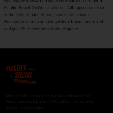
Hamburger-Special und erlebt die köstlichen Aromen im
Electric Social. Ob ihr ein schnelles Mittagessen oder ein
zufriedenstellendes Abendessen sucht, unsere
Hamburger werden euch begeistern. Kommt heute vorbei
und genießt dieses fantastische Angebot!
Entdecke Berlins erste Arcade Bar & Restaurant am
Alexanderplatz. Mit über 50 Arcade Games, leckeren
Speisen und Getränken.