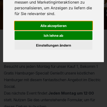
Nächstes Event am
Jeden Montag
messen und Marketinginteraktionen zu
personalisieren
,
um Anzeigen zu liefern die
für Sie relevanter sind
.
Alle akzeptieren
Ich lehne ab
Einstellungen ändern
Reservierung für
Kauf 1, Bekomm 1 Gratis
Besucht uns jeden Montag für unser Kauf 1, Bekomm 1
Gratis Hamburger-Special! Genießt unsere köstlichen
Hamburger mit diesem fantastischen Angebot im Electric
Social.
Das nächste Event findet
Jeden Montag um 12:00
statt. Nutzen Sie das untenstehende Formular, um für
dieses Datum zu buchen.